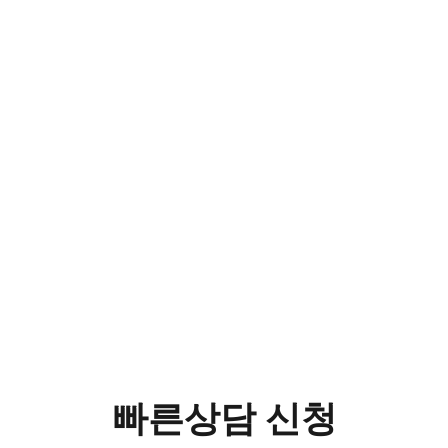
건성안클리닉
DRY EYE
빠른상담 신청