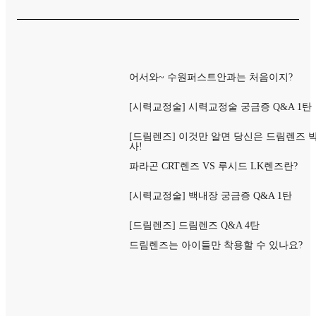
어서와~ 수원퍼스트안과는 처음이지?
[시력교정술] 시력교정술 궁금증 Q&A 1탄
[드림렌즈] 이것만 알면 당신은 드림렌즈 
사!
파라곤 CRT렌즈 VS 루시드 LK렌즈란?
[시력교정술] 백내장 궁금증 Q&A 1탄
[드림렌즈] 드림렌즈 Q&A 4탄
드림렌즈는 아이들만 착용할 수 있나요?