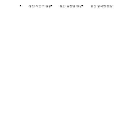
동탄 최은우 원장
동탄 김한얼 원장
동탄 송석현 원장
퍼스트안과 지점안내