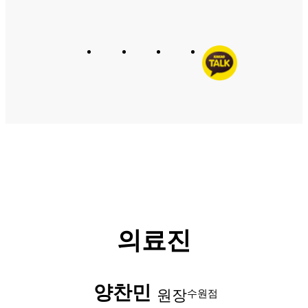
의료진
양찬민
원장
수원점