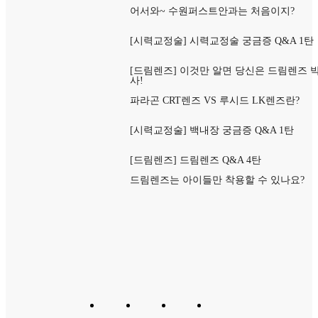
어서와~ 수원퍼스트안과는 처음이지?
[시력교정술] 시력교정술 궁금증 Q&A 1탄
[드림렌즈] 이것만 알면 당신은 드림렌즈 
사!
파라곤 CRT렌즈 VS 루시드 LK렌즈란?
[시력교정술] 백내장 궁금증 Q&A 1탄
[드림렌즈] 드림렌즈 Q&A 4탄
드림렌즈는 아이들만 착용할 수 있나요?