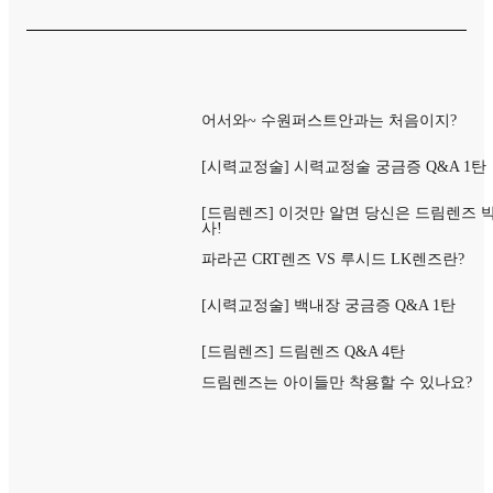
어서와~ 수원퍼스트안과는 처음이지?
[시력교정술] 시력교정술 궁금증 Q&A 1탄
[드림렌즈] 이것만 알면 당신은 드림렌즈 
사!
파라곤 CRT렌즈 VS 루시드 LK렌즈란?
[시력교정술] 백내장 궁금증 Q&A 1탄
[드림렌즈] 드림렌즈 Q&A 4탄
드림렌즈는 아이들만 착용할 수 있나요?