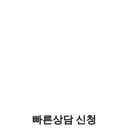
건성안클리닉
DRY EYE
빠른상담 신청