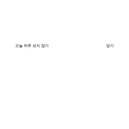
시력교정센터
CORRECTING
오늘 하루 보지 않기
닫기
노안・백내장
PRESBYOPIA・CATARACT